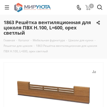
0
1863 Решётка вентиляционная для
цоколя ПВХ H.100, L=600, орех
светлый
Главная
-
Каталог
-
Мебельная фурнитура
-
Цоколи для кухни
-
Решетки для цоколя
-
1863 Решётка вентиляционная для цоколя
ПВХ H.100, L=600, орех светлый