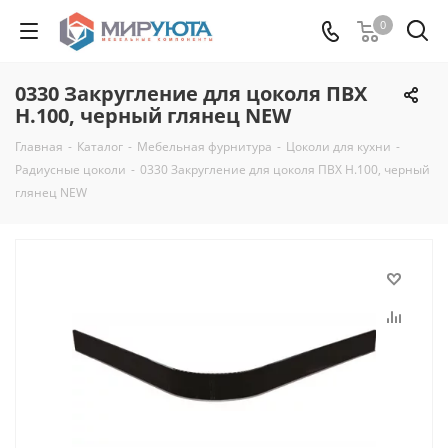
0
0330 Закругление для цоколя ПВХ
Н.100, черный глянец NEW
Главная
-
Каталог
-
Мебельная фурнитура
-
Цоколи для кухни
-
Радиусные цоколи
-
0330 Закругление для цоколя ПВХ Н.100, черный
глянец NEW