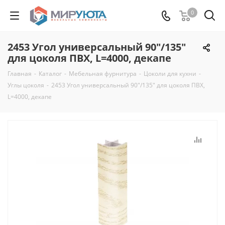
0
2453 Угол универсальный 90"/135"
для цоколя ПВХ, L=4000, декапе
Главная
-
Каталог
-
Мебельная фурнитура
-
Цоколи для кухни
-
Углы цоколя
-
2453 Угол универсальный 90"/135" для цоколя ПВХ,
L=4000, декапе