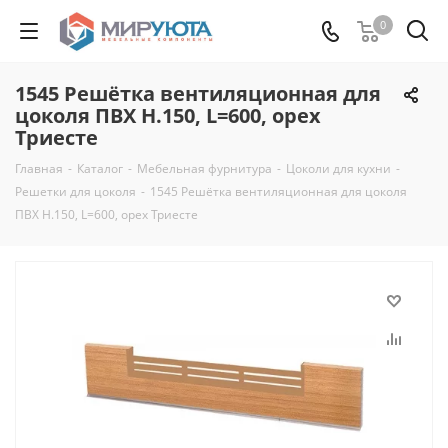
0
1545 Решётка вентиляционная для
цоколя ПВХ H.150, L=600, орех
Триесте
Главная
-
Каталог
-
Мебельная фурнитура
-
Цоколи для кухни
-
Решетки для цоколя
-
1545 Решётка вентиляционная для цоколя
ПВХ H.150, L=600, орех Триесте