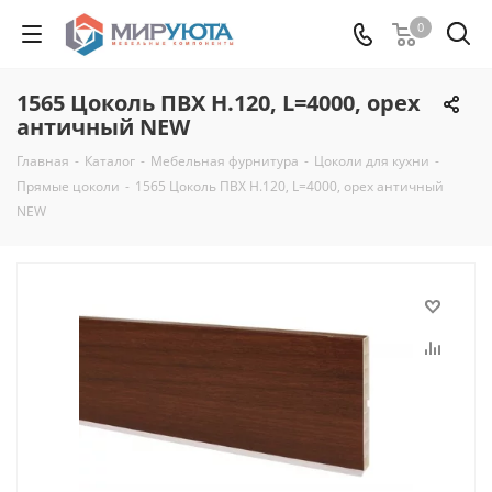
0
1565 Цоколь ПВХ H.120, L=4000, орех
античный NEW
Главная
-
Каталог
-
Мебельная фурнитура
-
Цоколи для кухни
-
Прямые цоколи
-
1565 Цоколь ПВХ H.120, L=4000, орех античный
NEW