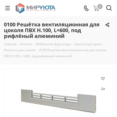
0
0100 Решётка вентиляционная для
цоколя ПВХ H.100, L=600, под
рифлёный алюминий
Главная
-
Каталог
-
Мебельная фурнитура
-
Цоколи для кухни
-
Решетки для цоколя
-
0100 Решётка вентиляционная для цоколя
ПВХ H.100, L=600, под рифлёный алюминий