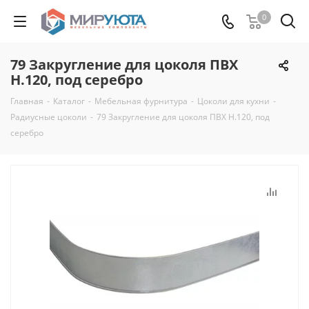
0
79 Закругление для цоколя ПВХ
Н.120, под серебро
Главная
-
Каталог
-
Мебельная фурнитура
-
Цоколи для кухни
-
Радиусные цоколи
-
79 Закругление для цоколя ПВХ Н.120, под
серебро