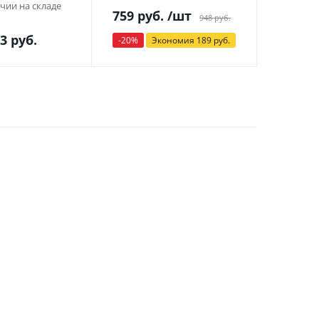
чии на складе
759
руб.
/шт
948
руб.
33
руб.
39
-
20
%
Экономия
189
руб.