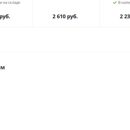
и на складе
В нали
руб.
2 610
руб.
2 2
ем