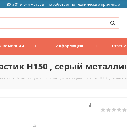
30 и 31 июля магазин не работает по техническим причинам
О компании
Информация
Статьи
астик Н150 , серый металли
кухни
-
Заглушки цоколя
-
Заглушка торцевая пластик Н150 , серый м