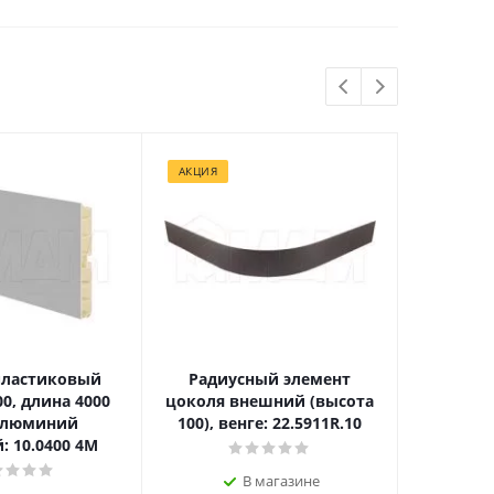
АКЦИЯ
пластиковый
Радиусный элемент
Уплотни
00, длина 4000
цоколя внешний (высота
из ДС
алюминий
100), венге: 22.5911R.10
: 10.0400 4M
В магазине
В н