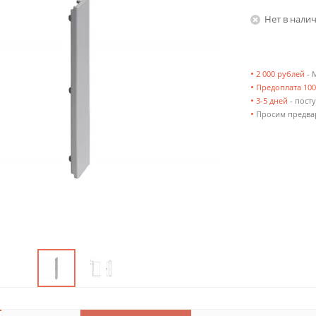
Нет в нали
•
2 000 рублей
- 
•
Предоплата 10
•
3-5 дней
- посту
•
Просим предвар