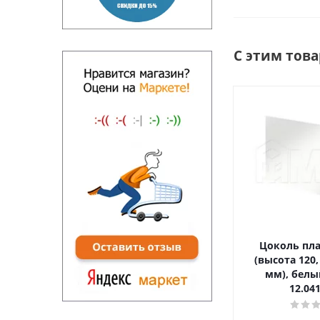
С этим тов
Цоколь пл
(высота 120,
мм), белы
12.04