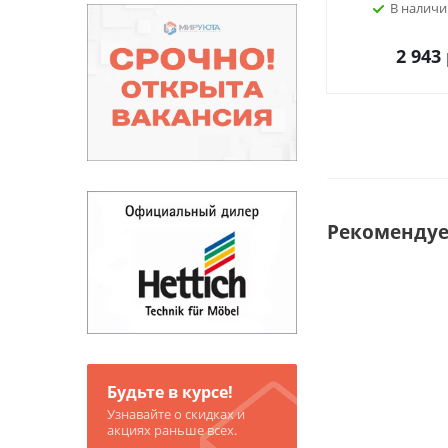
В наличи
2 943
Рекоменду
Будьте в курсе!
Узнавайте о скидках и
акциях раньше всех.