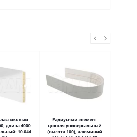
пластиковый
Радиусный элемент
8043 З
00, длина 4000
цоколя универсальный
цоколя 
альный: 10.044
(высота 100), алюминий