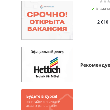
В наличи
2 610
Рекоменду
Будьте в курсе!
Узнавайте о скидках и
акциях раньше всех.