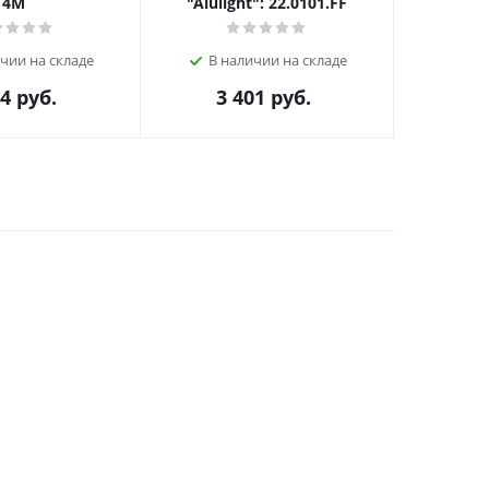
4M
"Alulight": 22.0101.FF
В н
чии на складе
В наличии на складе
54
руб.
3 401
руб.
4