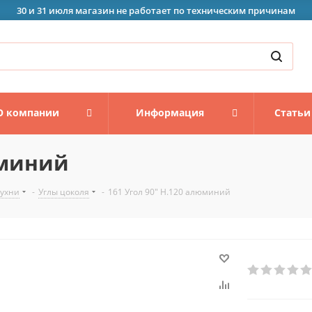
30 и 31 июля магазин не работает по техническим причинам
О компании
Информация
Статьи
юминий
кухни
-
Углы цоколя
-
161 Угол 90" Н.120 алюминий