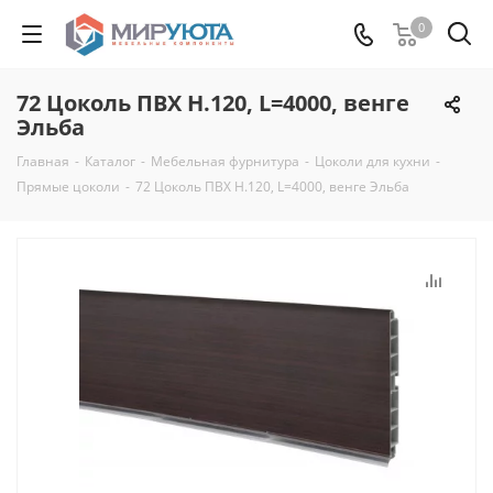
0
72 Цоколь ПВХ H.120, L=4000, венге
Эльба
Главная
-
Каталог
-
Мебельная фурнитура
-
Цоколи для кухни
-
Прямые цоколи
-
72 Цоколь ПВХ H.120, L=4000, венге Эльба