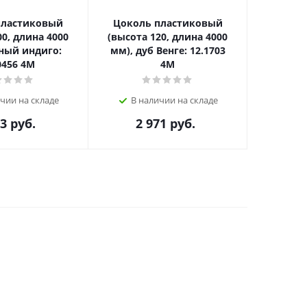
пластиковый
Цоколь пластиковый
8043 Цо
00, длина 4000
(высота 120, длина 4000
L=40
ный индиго:
мм), дуб Венге: 12.1703
0456 4M
4M
В н
чии на складе
В наличии на складе
33
руб.
2 971
руб.
4