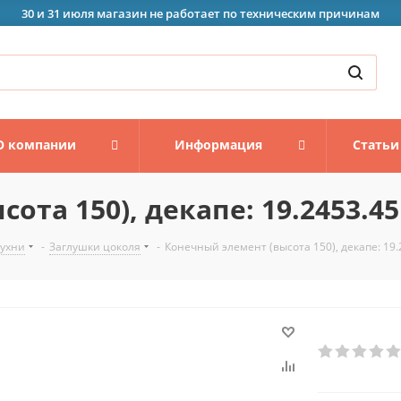
30 и 31 июля магазин не работает по техническим причинам
О компании
Информация
Статьи
ота 150), декапе: 19.2453.45
кухни
-
Заглушки цоколя
-
Конечный элемент (высота 150), декапе: 19.