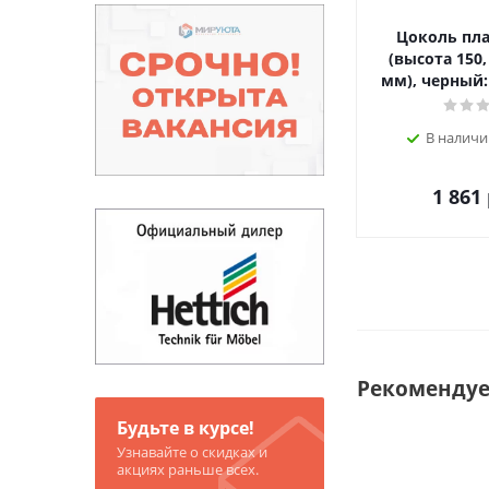
Цоколь пл
(высота 150,
мм), черный:
В наличи
1 861
Рекоменду
Будьте в курсе!
Узнавайте о скидках и
акциях раньше всех.