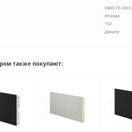
DMD.19.2453.
Италия
150
Декапе
аром также покупают: