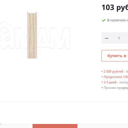
103
руб
В наличии 
Купить в 
•
2 000 рублей
- 
•
Предоплата 10
•
3-5 дней
- посту
•
Просим предвар