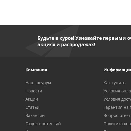
Будьте в курсе! Узнавайте первыми о
акциях и распродажах!
Компания
Информаци
Наш шоурум
Как купить
Новости
Условия опл
Акции
Условия дост
Статьи
Гарантия на 
Вакансии
Вопрос-ответ
Отдел претензий
Политика ко