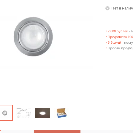
Нет в нали
•
2 000 рублей
- 
•
Предоплата 10
•
3-5 дней
- посту
•
Просим предвар