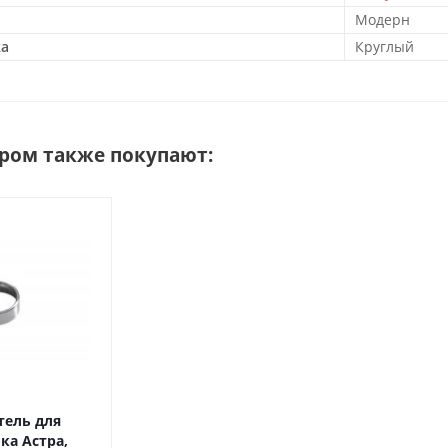
Модерн
ка
Круглый
аром также покупают:
ель для
ка Астра,