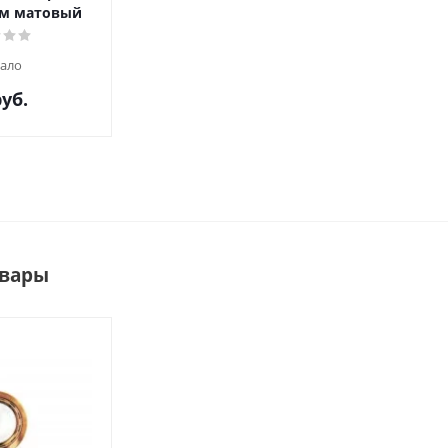
ом матовый
ало
уб.
овары