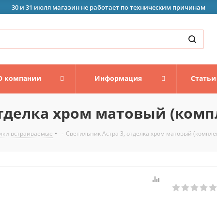
30 и 31 июля магазин не работает по техническим причинам
О компании
Информация
Статьи
тделка хром матовый (компл
ики встраиваемые
-
Светильник Астра 3, отделка хром матовый (комплек