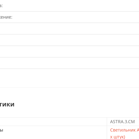
а:
ение:
тики
ASTRA.3.CM
ры
Светильник А
х штук)