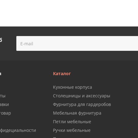
б
я
Каталог
Кухонные корпуса
аты
Столешницы и аксессуары
авки
Фурнитура для гардеробов
товар
Мебельная фурнитура
Петли мебельные
нфидециальности
Ручки мебельные