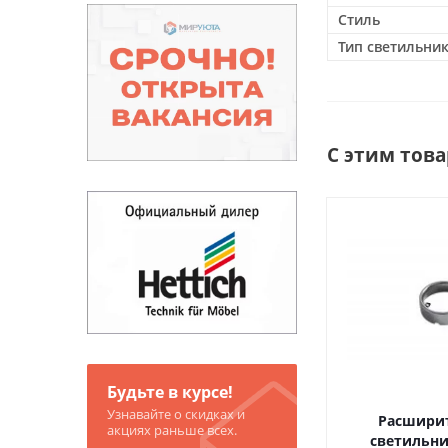
Стиль
Тип светильни
С этим тов
Будьте в курсе!
Узнавайте о скидках и
Расширит
акциях раньше всех.
светильни