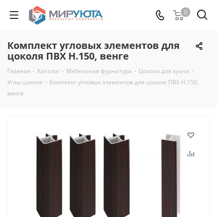
0
Комплект угловых элементов для
цоколя ПВХ H.150, венге
Главная
-
Каталог
-
Мебельная фурнитура
-
Цоколи для кухни
-
Углы цоколя
-
Комплект угловых элементов для цоколя ПВХ H.150,
венге