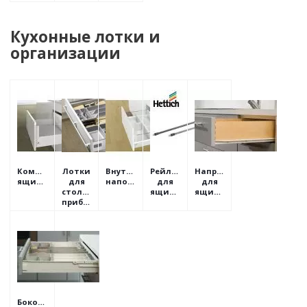
Кухонные лотки и
организации
Комплекты
Лотки
Внутреннее
Рейлинги
Направляющие
ящиков
для
наполнение
для
для
столовых
ящиков
ящиков
приборов
Боковины