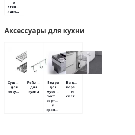
и
стенки
ящиков
Аксессуары для кухни
Сушилки
Рейлинги
Ведра
Выдвижные
для
для
для
корзины
посуды
кухни
мусора,
и
системы
системы
сортировки
и
хранения