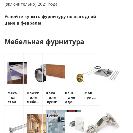
(включительно) 2021 года.
Успейте купить фурнитуру по выгодной
цене в феврале!
Мебельная фурнитура
Механизмы
Ножки
Цоколи
Вешалки
Монтажные
для
для
для
для
приспособления
столов
мебели
кухни
одежды