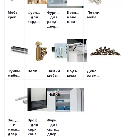
Мебельный
Фурнитура
Фурнитура
Крепления
Петли
крепеж
для
для
навесных
мебельные
гардеробов
раздвижных
шкафов
дверей
Ручки
Полкодержатели
Замки
Подъемные
Декоративные
мебельные
мебельные
механизмы
элементы
Защелки
Профили
Фурнитура
и
для
для
механизмы
каркасных
складных
дверок
конструкций
дверей