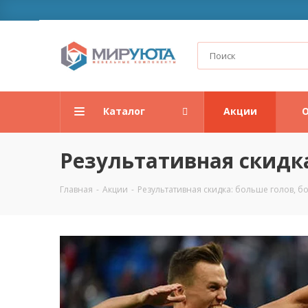
Каталог
Акции
О
Результативная скидка
Главная
-
Акции
-
Результативная скидка: больше голов, б