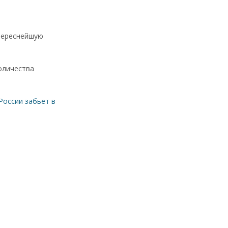
нтереснейшую
оличества
России забьет в