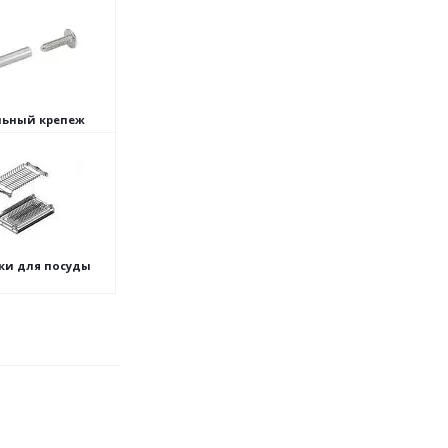
ьный крепеж
ки для посуды