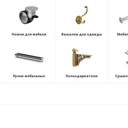
Ножки для мебели
Вешалки для одежды
Мебел
Ручки мебельные
Полкодержатели
Сушил