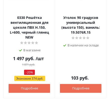
0330 Решётка
Уголок 90 градусов
вентиляционная для
универсальный
цоколя ПВХ H.150,
(высота 150), ваниль:
L=600, черный глянец
19.5076R.15
NEW
В наличии на складе
В магазине
1 497
руб.
/шт
1 871
руб.
-
20
%
103
руб.
Экономия
374
руб.
Подробнее
Подробнее