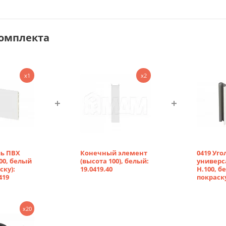
комплекта
x1
x2
ль ПВХ
Конечный элемент
0419 Уго
000, белый
(высота 100), белый:
универ
ску):
19.0419.40
Н.100, б
419
покраск
x20