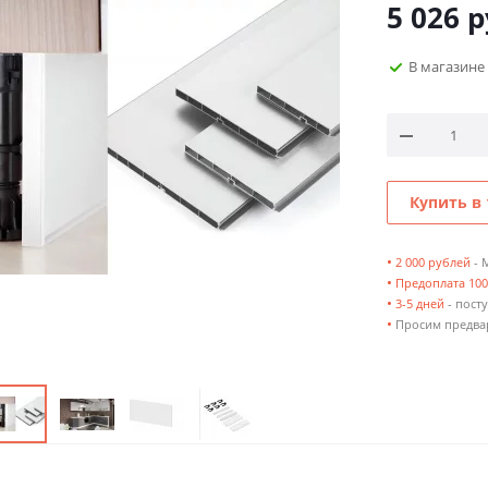
5 026
р
В магазине
Купить в 
•
2 000 рублей
- 
•
Предоплата 10
•
3-5 дней
- посту
•
Просим предвар