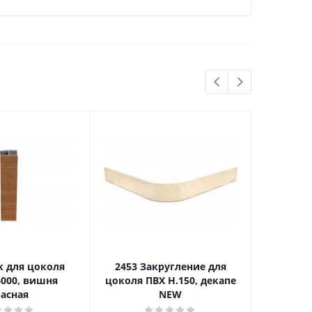
к для цоколя
2453 Закругление для
20 
4000, вишня
цоколя ПВХ Н.150, декапе
унив
асная
NEW
цоколя 