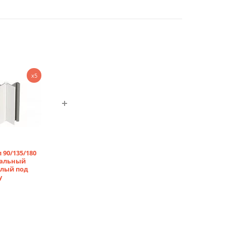
x5
л 90/135/180
сальный
елый под
у