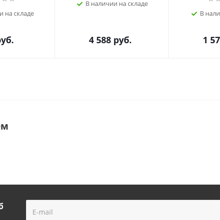
В наличии на складе
и на складе
В нали
уб.
4 588
руб.
1 5
ем
б