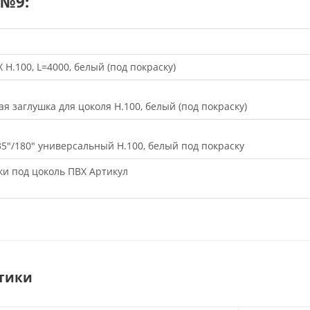
 №9:
 H.100, L=4000, белый (под покраску)
ая заглушка для цоколя Н.100, белый (под покраску)
35"/180" универсальный Н.100, белый под покраску
ки под цоколь ПВХ Артикул
тики