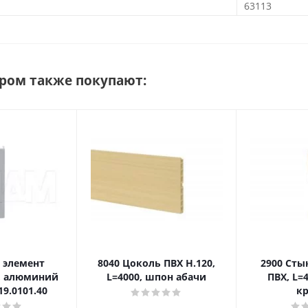
63113
аром также покупают:
 элемент
8040 Цоколь ПВХ H.120,
2900 Сты
), алюминий
L=4000, шпон абачи
ПВХ, L=
 19.0101.40
кр