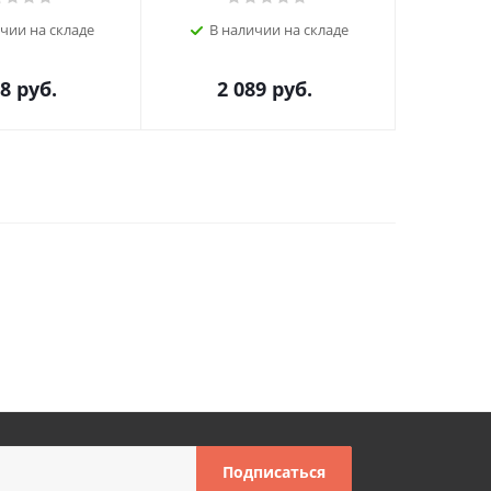
чии на складе
В наличии на складе
В н
78
руб.
2 089
руб.
1