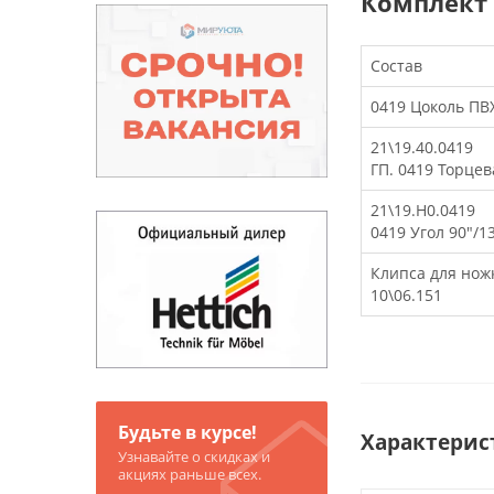
Комплект
Состав
0419 Цоколь ПВХ
21\19.40.0419
ГП. 0419 Торцев
21\19.H0.0419
0419 Угол 90"/1
Клипса для нож
10\06.151
Будьте в курсе!
Характерис
Узнавайте о скидках и
акциях раньше всех.