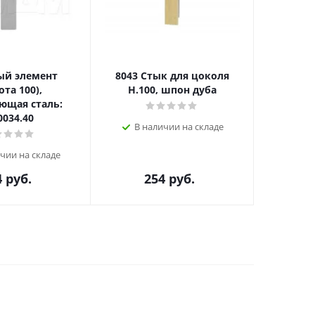
ый элемент
8043 Стык для цоколя
17 Тор
ота 100),
Н.100, шпон дуба
Н-100
ющая сталь:
0034.40
В наличии на складе
В н
чии на складе
4
руб.
254
руб.