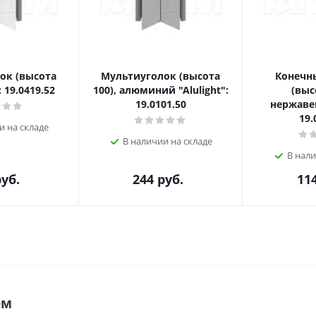
ок (высота
Мультиуголок (высота
Конечн
 19.0419.52
100), алюминий "Alulight":
(выс
19.0101.50
нержаве
19.
и на складе
В наличии на складе
В нали
уб.
244
руб.
11
ем