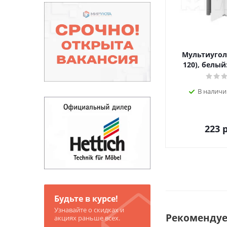
Мультиугол
120), белый:
В наличи
223
р
Будьте в курсе!
Узнавайте о скидках и
Рекоменду
акциях раньше всех.