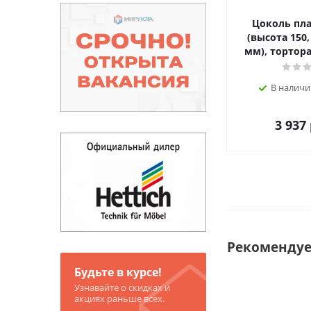
Цоколь пл
(высота 150,
мм), тортора
В наличи
3 937
Рекоменду
Будьте в курсе!
Узнавайте о скидках и
акциях раньше всех.