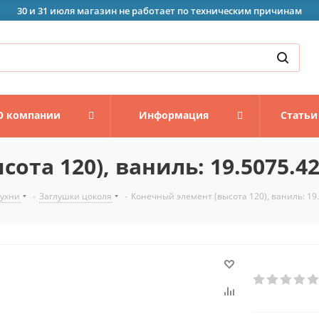
30 и 31 июля магазин не работает по техническим причинам
О компании
Информация
Статьи
ота 120), ваниль: 19.5075.4
кухни
-
Заглушки цоколя
-
Конечный элемент (высота 120), ваниль: 19