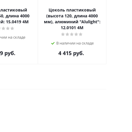
пластиковый
Цоколь пластиковый
Цокол
50, длина 4000
(высота 120, длина 4000
(высота
й: 15.0419 4M
мм), алюминий "Alulight":
мм), дуб
12.0101 4M
чии на складе
В наличии на складе
В н
39
руб.
4 415
руб.
2