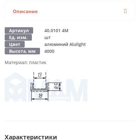
Описание
Артикул
40.0101 4M
Ед. изм.
шт
Цвет
алюминий Alulight
Высота, мм
4000
Материал:
пластик
Характеристики