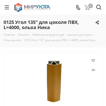
0
0125 Угол 135" для цоколя ПВХ,
L=4000, ольха Ника
Главная
-
Каталог
-
Мебельная фурнитура
-
Цоколи для кухни
-
Углы цоколя
-
0125 Угол 135" для цоколя ПВХ, L=4000, ольха Ника